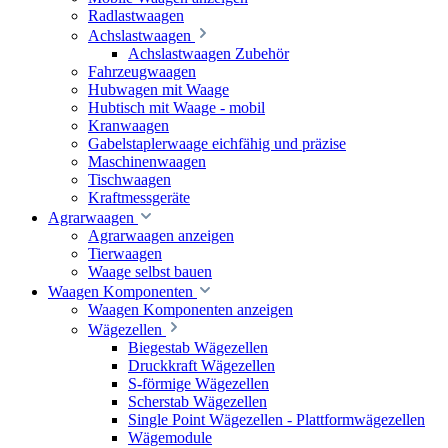
Radlastwaagen
Achslastwaagen
Achslastwaagen Zubehör
Fahrzeugwaagen
Hubwagen mit Waage
Hubtisch mit Waage - mobil
Kranwaagen
Gabelstaplerwaage eichfähig und präzise
Maschinenwaagen
Tischwaagen
Kraftmessgeräte
Agrarwaagen
Agrarwaagen anzeigen
Tierwaagen
Waage selbst bauen
Waagen Komponenten
Waagen Komponenten anzeigen
Wägezellen
Biegestab Wägezellen
Druckkraft Wägezellen
S-förmige Wägezellen
Scherstab Wägezellen
Single Point Wägezellen - Plattformwägezellen
Wägemodule