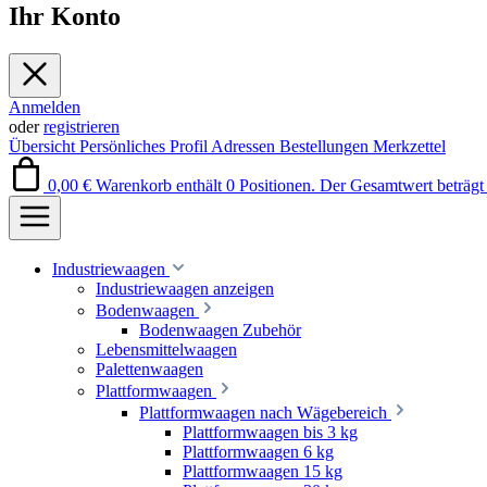
Ihr Konto
Anmelden
oder
registrieren
Übersicht
Persönliches Profil
Adressen
Bestellungen
Merkzettel
0,00 €
Warenkorb enthält 0 Positionen. Der Gesamtwert beträgt 
Industriewaagen
Industriewaagen anzeigen
Bodenwaagen
Bodenwaagen Zubehör
Lebensmittelwaagen
Palettenwaagen
Plattformwaagen
Plattformwaagen nach Wägebereich
Plattformwaagen bis 3 kg
Plattformwaagen 6 kg
Plattformwaagen 15 kg