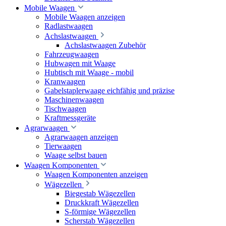
Mobile Waagen
Mobile Waagen anzeigen
Radlastwaagen
Achslastwaagen
Achslastwaagen Zubehör
Fahrzeugwaagen
Hubwagen mit Waage
Hubtisch mit Waage - mobil
Kranwaagen
Gabelstaplerwaage eichfähig und präzise
Maschinenwaagen
Tischwaagen
Kraftmessgeräte
Agrarwaagen
Agrarwaagen anzeigen
Tierwaagen
Waage selbst bauen
Waagen Komponenten
Waagen Komponenten anzeigen
Wägezellen
Biegestab Wägezellen
Druckkraft Wägezellen
S-förmige Wägezellen
Scherstab Wägezellen