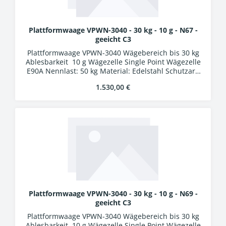
Plattformwaage VPWN-3040 - 30 kg - 10 g - N67 -
geeicht C3
Plattformwaage VPWN-3040 Wägebereich bis 30 kg
Ablesbarkeit 10 g Wägezelle Single Point Wägezelle
E90A Nennlast: 50 kg Material: Edelstahl Schutzart:
IP67 Auswertung WA-01k Kunststoffgehäuse
Regulärer Preis:
1.530,00 €
Schutzart IP54 LCD-Display, Ziffernhöhe 25 mm 24
Bit A/D-Wandler Verbindungskabel 5 m mit
Industriesteckern
Plattformwaage VPWN-3040 - 30 kg - 10 g - N69 -
geeicht C3
Plattformwaage VPWN-3040 Wägebereich bis 30 kg
Ablesbarkeit 10 g Wägezelle Single Point Wägezelle