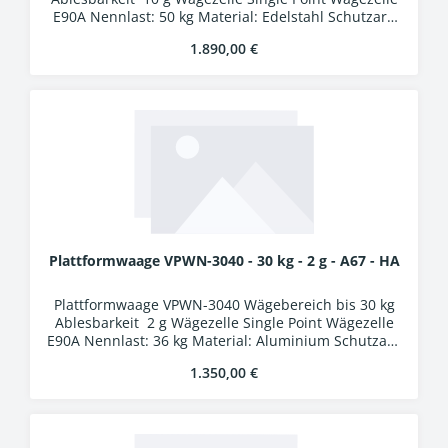
E90A Nennlast: 50 kg Material: Edelstahl Schutzart:
IP69K Auswertung WA-01k Kunststoffgehäuse
Regulärer Preis:
1.890,00 €
Schutzart IP54 LCD-Display, Ziffernhöhe 25 mm 24
Bit A/D-Wandler Verbindungskabel 5 m mit
Industriesteckern
Plattformwaage VPWN-3040 - 30 kg - 2 g - A67 - HA
Plattformwaage VPWN-3040 Wägebereich bis 30 kg
Ablesbarkeit 2 g Wägezelle Single Point Wägezelle
E90A Nennlast: 36 kg Material: Aluminium Schutzart:
IP67 Auswertung WA-01k Kunststoffgehäuse
Regulärer Preis:
1.350,00 €
Schutzart IP54 LCD-Display, Ziffernhöhe 25 mm 24
Bit A/D-Wandler Verbindungskabel 5 m mit
Industriesteckern