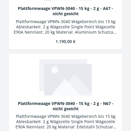
Plattformwaage VPWN-3040 - 15 kg - 2 g - A67 -
nicht geeicht
Plattformwaage VPWN-3040 Wägebereich bis 15 kg
Ablesbarkeit 2 g Wägezelle Single Point Wägezelle
E90A Nennlast: 20 kg Material: Aluminium Schutzart:
IP67 Auswertung WA-01k Kunststoffgehäuse
Regulärer Preis:
1.190,00 €
Schutzart IP54 LCD-Display, Ziffernhöhe 25 mm 24
Bit A/D-Wandler Verbindungskabel 5 m mit
Industriesteckern
Plattformwaage VPWN-3040 - 15 kg - 2 g - N67 -
nicht geeicht
Plattformwaage VPWN-3040 Wägebereich bis 15 kg
Ablesbarkeit 2 g Wägezelle Single Point Wägezelle
E90A Nennlast: 20 kg Material: Edelstahl Schutzart: