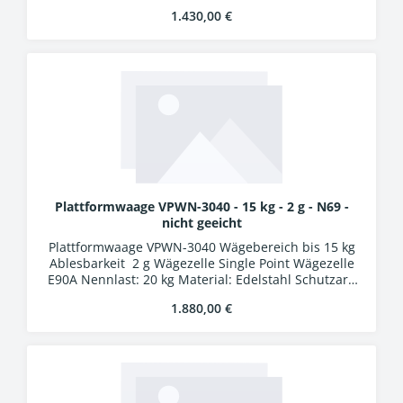
IP67 Auswertung WA-01k Kunststoffgehäuse
Regulärer Preis:
1.430,00 €
Schutzart IP54 LCD-Display, Ziffernhöhe 25 mm 24
Bit A/D-Wandler Verbindungskabel 5 m mit
Industriesteckern
Plattformwaage VPWN-3040 - 15 kg - 2 g - N69 -
nicht geeicht
Plattformwaage VPWN-3040 Wägebereich bis 15 kg
Ablesbarkeit 2 g Wägezelle Single Point Wägezelle
E90A Nennlast: 20 kg Material: Edelstahl Schutzart:
IP69K Auswertung WA-01k Kunststoffgehäuse
Regulärer Preis:
1.880,00 €
Schutzart IP54 LCD-Display, Ziffernhöhe 25 mm 24
Bit A/D-Wandler Verbindungskabel 5 m mit
Industriesteckern