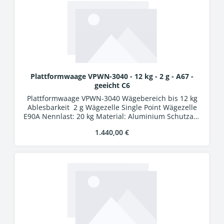
Plattformwaage VPWN-3040 - 12 kg - 2 g - A67 -
geeicht C6
Plattformwaage VPWN-3040 Wägebereich bis 12 kg
Ablesbarkeit 2 g Wägezelle Single Point Wägezelle
E90A Nennlast: 20 kg Material: Aluminium Schutzart:
IP67 Auswertung WA-01k Kunststoffgehäuse
Regulärer Preis:
1.440,00 €
Schutzart IP54 LCD-Display, Ziffernhöhe 25 mm 24
Bit A/D-Wandler Verbindungskabel 5 m mit
Industriesteckern