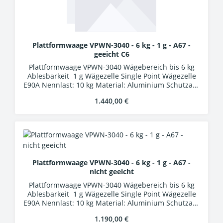
Plattformwaage VPWN-3040 - 6 kg - 1 g - A67 -
geeicht C6
Plattformwaage VPWN-3040 Wägebereich bis 6 kg
Ablesbarkeit 1 g Wägezelle Single Point Wägezelle
E90A Nennlast: 10 kg Material: Aluminium Schutzart:
IP67 Auswertung WA-01k Kunststoffgehäuse
Regulärer Preis:
1.440,00 €
Schutzart IP54 LCD-Display, Ziffernhöhe 25 mm 24
Bit A/D-Wandler Verbindungskabel 5 m mit
Industriesteckern
Plattformwaage VPWN-3040 - 6 kg - 1 g - A67 -
nicht geeicht
Plattformwaage VPWN-3040 Wägebereich bis 6 kg
Ablesbarkeit 1 g Wägezelle Single Point Wägezelle
E90A Nennlast: 10 kg Material: Aluminium Schutzart:
IP67 Auswertung WA-01k Kunststoffgehäuse
Regulärer Preis:
1.190,00 €
Schutzart IP54 LCD-Display, Ziffernhöhe 25 mm 24