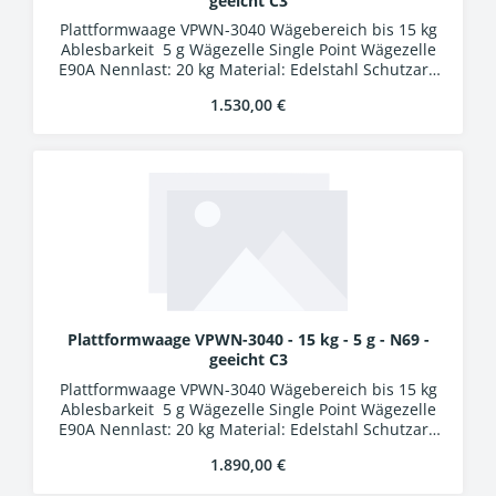
geeicht C3
Plattformwaage VPWN-3040 Wägebereich bis 15 kg
Ablesbarkeit 5 g Wägezelle Single Point Wägezelle
E90A Nennlast: 20 kg Material: Edelstahl Schutzart:
IP67 Auswertung WA-01k Kunststoffgehäuse
Regulärer Preis:
1.530,00 €
Schutzart IP54 LCD-Display, Ziffernhöhe 25 mm 24
Bit A/D-Wandler Verbindungskabel 5 m mit
Industriesteckern
Plattformwaage VPWN-3040 - 15 kg - 5 g - N69 -
geeicht C3
Plattformwaage VPWN-3040 Wägebereich bis 15 kg
Ablesbarkeit 5 g Wägezelle Single Point Wägezelle
E90A Nennlast: 20 kg Material: Edelstahl Schutzart:
IP69K Auswertung WA-01k Kunststoffgehäuse
Regulärer Preis:
1.890,00 €
Schutzart IP54 LCD-Display, Ziffernhöhe 25 mm 24
Bit A/D-Wandler Verbindungskabel 5 m mit