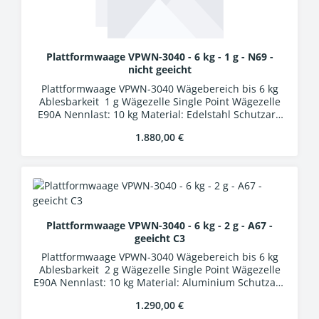
Plattformwaage VPWN-3040 - 6 kg - 1 g - N69 -
nicht geeicht
Plattformwaage VPWN-3040 Wägebereich bis 6 kg
Ablesbarkeit 1 g Wägezelle Single Point Wägezelle
E90A Nennlast: 10 kg Material: Edelstahl Schutzart:
IP69K Auswertung WA-01k Kunststoffgehäuse
Regulärer Preis:
1.880,00 €
Schutzart IP54 LCD-Display, Ziffernhöhe 25 mm 24
Bit A/D-Wandler Verbindungskabel 5 m mit
Industriesteckern
Plattformwaage VPWN-3040 - 6 kg - 2 g - A67 -
geeicht C3
Plattformwaage VPWN-3040 Wägebereich bis 6 kg
Ablesbarkeit 2 g Wägezelle Single Point Wägezelle
E90A Nennlast: 10 kg Material: Aluminium Schutzart:
IP67 Auswertung WA-01k Kunststoffgehäuse
Regulärer Preis:
1.290,00 €
Schutzart IP54 LCD-Display, Ziffernhöhe 25 mm 24