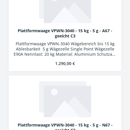
Plattformwaage VPWN-3040 - 15 kg - 5 g - A67 -
geeicht C3
Plattformwaage VPWN-3040 Wägebereich bis 15 kg
Ablesbarkeit 5 g Wägezelle Single Point Wägezelle
E90A Nennlast: 20 kg Material: Aluminium Schutzart:
IP67 Auswertung WA-01k Kunststoffgehäuse
Regulärer Preis:
1.290,00 €
Schutzart IP54 LCD-Display, Ziffernhöhe 25 mm 24
Bit A/D-Wandler Verbindungskabel 5 m mit
Industriesteckern
Plattformwaage VPWN-3040 - 15 kg - 5 g - N67 -