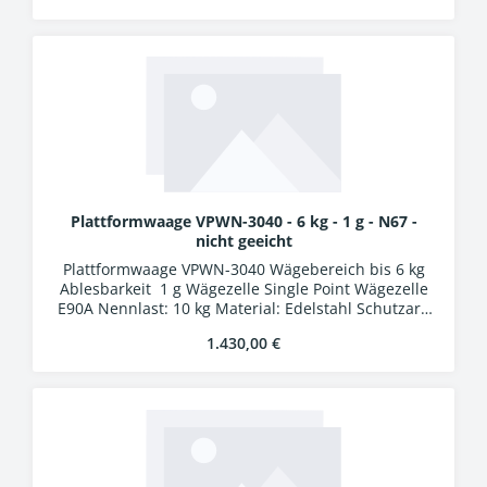
Bit A/D-Wandler Verbindungskabel 5 m mit
Industriesteckern
Plattformwaage VPWN-3040 - 6 kg - 1 g - N67 -
nicht geeicht
Plattformwaage VPWN-3040 Wägebereich bis 6 kg
Ablesbarkeit 1 g Wägezelle Single Point Wägezelle
E90A Nennlast: 10 kg Material: Edelstahl Schutzart:
IP67 Auswertung WA-01k Kunststoffgehäuse
Regulärer Preis:
1.430,00 €
Schutzart IP54 LCD-Display, Ziffernhöhe 25 mm 24
Bit A/D-Wandler Verbindungskabel 5 m mit
Industriesteckern