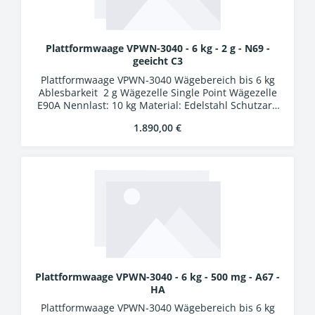
Plattformwaage VPWN-3040 - 6 kg - 2 g - N69 -
geeicht C3
Plattformwaage VPWN-3040 Wägebereich bis 6 kg
Ablesbarkeit 2 g Wägezelle Single Point Wägezelle
E90A Nennlast: 10 kg Material: Edelstahl Schutzart:
IP69K Auswertung WA-01k Kunststoffgehäuse
Regulärer Preis:
1.890,00 €
Schutzart IP54 LCD-Display, Ziffernhöhe 25 mm 24
Bit A/D-Wandler Verbindungskabel 5 m mit
Industriesteckern
Plattformwaage VPWN-3040 - 6 kg - 500 mg - A67 -
HA
Plattformwaage VPWN-3040 Wägebereich bis 6 kg