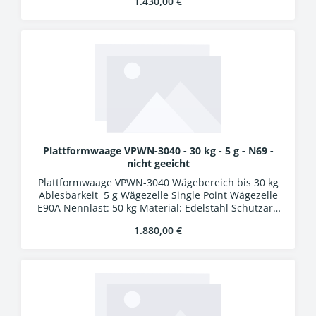
Regulärer Preis:
1.430,00 €
Schutzart IP54 LCD-Display, Ziffernhöhe 25 mm 24
Bit A/D-Wandler Verbindungskabel 5 m mit
Industriesteckern
Plattformwaage VPWN-3040 - 30 kg - 5 g - N69 -
nicht geeicht
Plattformwaage VPWN-3040 Wägebereich bis 30 kg
Ablesbarkeit 5 g Wägezelle Single Point Wägezelle
E90A Nennlast: 50 kg Material: Edelstahl Schutzart:
IP69K Auswertung WA-01k Kunststoffgehäuse
Regulärer Preis:
1.880,00 €
Schutzart IP54 LCD-Display, Ziffernhöhe 25 mm 24
Bit A/D-Wandler Verbindungskabel 5 m mit
Industriesteckern