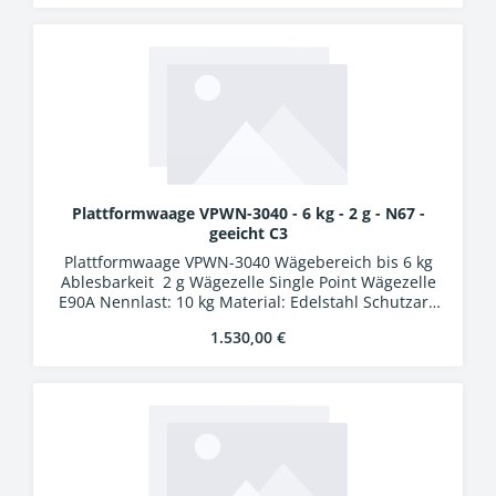
Bit A/D-Wandler Verbindungskabel 5 m mit
Industriesteckern
Plattformwaage VPWN-3040 - 6 kg - 2 g - N67 -
geeicht C3
Plattformwaage VPWN-3040 Wägebereich bis 6 kg
Ablesbarkeit 2 g Wägezelle Single Point Wägezelle
E90A Nennlast: 10 kg Material: Edelstahl Schutzart:
IP67 Auswertung WA-01k Kunststoffgehäuse
Regulärer Preis:
1.530,00 €
Schutzart IP54 LCD-Display, Ziffernhöhe 25 mm 24
Bit A/D-Wandler Verbindungskabel 5 m mit
Industriesteckern