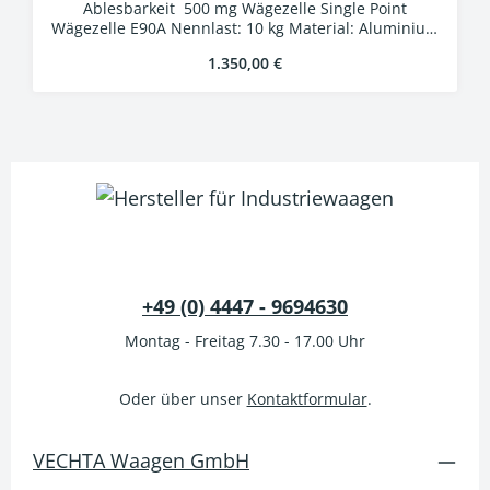
Ablesbarkeit 500 mg Wägezelle Single Point
Wägezelle E90A Nennlast: 10 kg Material: Aluminium
Schutzart: IP67 Auswertung WA-01k
Regulärer Preis:
1.350,00 €
Kunststoffgehäuse Schutzart IP54 LCD-Display,
Ziffernhöhe 25 mm 24 Bit A/D-Wandler
Verbindungskabel 5 m mit Industriesteckern
+49 (0) 4447 - 9694630
Montag - Freitag 7.30 - 17.00 Uhr
Oder über unser
Kontaktformular
.
VECHTA Waagen GmbH