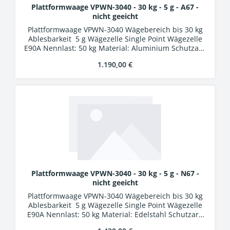
Plattformwaage VPWN-3040 - 30 kg - 5 g - A67 -
nicht geeicht
Plattformwaage VPWN-3040 Wägebereich bis 30 kg
Ablesbarkeit 5 g Wägezelle Single Point Wägezelle
E90A Nennlast: 50 kg Material: Aluminium Schutzart:
IP67 Auswertung WA-01k Kunststoffgehäuse
Regulärer Preis:
1.190,00 €
Schutzart IP54 LCD-Display, Ziffernhöhe 25 mm 24
Bit A/D-Wandler Verbindungskabel 5 m mit
Industriesteckern
Plattformwaage VPWN-3040 - 30 kg - 5 g - N67 -
nicht geeicht
Plattformwaage VPWN-3040 Wägebereich bis 30 kg
Ablesbarkeit 5 g Wägezelle Single Point Wägezelle
E90A Nennlast: 50 kg Material: Edelstahl Schutzart:
IP67 Auswertung WA-01k Kunststoffgehäuse