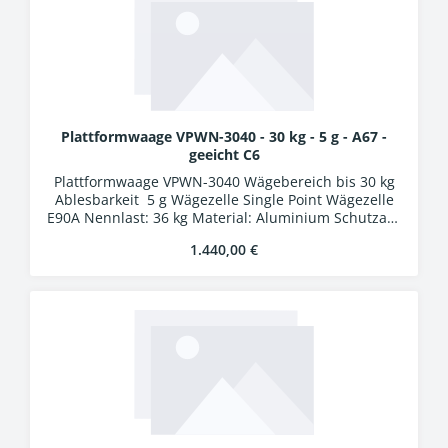
Plattformwaage VPWN-3040 - 30 kg - 5 g - A67 -
geeicht C6
Plattformwaage VPWN-3040 Wägebereich bis 30 kg
Ablesbarkeit 5 g Wägezelle Single Point Wägezelle
E90A Nennlast: 36 kg Material: Aluminium Schutzart:
IP67 Auswertung WA-01k Kunststoffgehäuse
Regulärer Preis:
1.440,00 €
Schutzart IP54 LCD-Display, Ziffernhöhe 25 mm 24
Bit A/D-Wandler Verbindungskabel 5 m mit
Industriesteckern