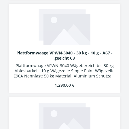
Industriesteckern
Plattformwaage VPWN-3040 - 30 kg - 10 g - A67 -
geeicht C3
Plattformwaage VPWN-3040 Wägebereich bis 30 kg
Ablesbarkeit 10 g Wägezelle Single Point Wägezelle
E90A Nennlast: 50 kg Material: Aluminium Schutzart:
IP67 Auswertung WA-01k Kunststoffgehäuse
Regulärer Preis:
1.290,00 €
Schutzart IP54 LCD-Display, Ziffernhöhe 25 mm 24
Bit A/D-Wandler Verbindungskabel 5 m mit
Industriesteckern