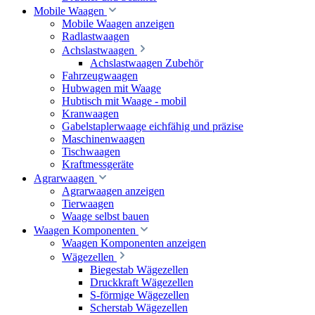
Mobile Waagen
Mobile Waagen anzeigen
Radlastwaagen
Achslastwaagen
Achslastwaagen Zubehör
Fahrzeugwaagen
Hubwagen mit Waage
Hubtisch mit Waage - mobil
Kranwaagen
Gabelstaplerwaage eichfähig und präzise
Maschinenwaagen
Tischwaagen
Kraftmessgeräte
Agrarwaagen
Agrarwaagen anzeigen
Tierwaagen
Waage selbst bauen
Waagen Komponenten
Waagen Komponenten anzeigen
Wägezellen
Biegestab Wägezellen
Druckkraft Wägezellen
S-förmige Wägezellen
Scherstab Wägezellen