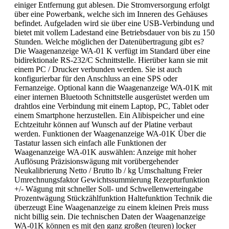
einiger Entfernung gut ablesen. Die Stromversorgung erfolgt
über eine Powerbank, welche sich im Inneren des Gehäuses
befindet. Aufgeladen wird sie über eine USB-Verbindung und
bietet mit vollem Ladestand eine Betriebsdauer von bis zu 150
Stunden. Welche möglichen der Datenübertragung gibt es?
Die Waagenanzeige WA-01 K verfügt im Standard über eine
bidirektionale RS-232/C Schnittstelle. Hierüber kann sie mit
einem PC / Drucker verbunden werden. Sie ist auch
konfigurierbar für den Anschluss an eine SPS oder
Fernanzeige. Optional kann die Waagenanzeige WA-01K mit
einer internen Bluetooth Schnittstelle ausgerüstet werden um
drahtlos eine Verbindung mit einem Laptop, PC, Tablet oder
einem Smartphone herzustellen. Ein Alibispeicher und eine
Echtzeituhr können auf Wunsch auf der Platine verbaut
werden. Funktionen der Waagenanzeige WA-01K Über die
Tastatur lassen sich einfach alle Funktionen der
Waagenanzeige WA-01K auswählen: Anzeige mit hoher
Auflösung Präzisionswägung mit vorübergehender
Neukalibrierung Netto / Brutto lb / kg Umschaltung Freier
Umrechnungsfaktor Gewichtssummierung Rezepturfunktion
+/- Wägung mit schneller Soll- und Schwellenwerteingabe
Prozentwägung Stückzählfunktion Haltefunktion Technik die
überzeugt Eine Waagenanzeige zu einem kleinen Preis muss
nicht billig sein. Die technischen Daten der Waagenanzeige
WA-01K können es mit den ganz großen (teuren) locker