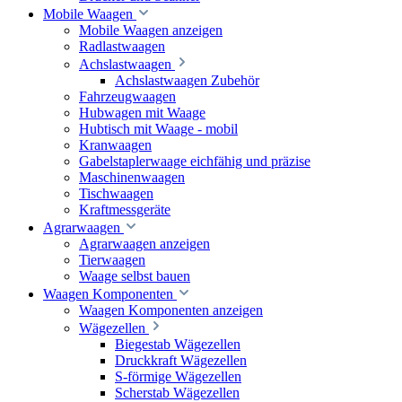
Mobile Waagen
Mobile Waagen anzeigen
Radlastwaagen
Achslastwaagen
Achslastwaagen Zubehör
Fahrzeugwaagen
Hubwagen mit Waage
Hubtisch mit Waage - mobil
Kranwaagen
Gabelstaplerwaage eichfähig und präzise
Maschinenwaagen
Tischwaagen
Kraftmessgeräte
Agrarwaagen
Agrarwaagen anzeigen
Tierwaagen
Waage selbst bauen
Waagen Komponenten
Waagen Komponenten anzeigen
Wägezellen
Biegestab Wägezellen
Druckkraft Wägezellen
S-förmige Wägezellen
Scherstab Wägezellen