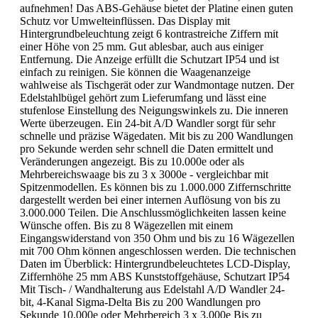
aufnehmen! Das ABS-Gehäuse bietet der Platine einen guten
Schutz vor Umwelteinflüssen. Das Display mit
Hintergrundbeleuchtung zeigt 6 kontrastreiche Ziffern mit
einer Höhe von 25 mm. Gut ablesbar, auch aus einiger
Entfernung. Die Anzeige erfüllt die Schutzart IP54 und ist
einfach zu reinigen. Sie können die Waagenanzeige
wahlweise als Tischgerät oder zur Wandmontage nutzen. Der
Edelstahlbügel gehört zum Lieferumfang und lässt eine
stufenlose Einstellung des Neigungswinkels zu. Die inneren
Werte überzeugen. Ein 24-bit A/D Wandler sorgt für sehr
schnelle und präzise Wägedaten. Mit bis zu 200 Wandlungen
pro Sekunde werden sehr schnell die Daten ermittelt und
Veränderungen angezeigt. Bis zu 10.000e oder als
Mehrbereichswaage bis zu 3 x 3000e - vergleichbar mit
Spitzenmodellen. Es können bis zu 1.000.000 Ziffernschritte
dargestellt werden bei einer internen Auflösung von bis zu
3.000.000 Teilen. Die Anschlussmöglichkeiten lassen keine
Wünsche offen. Bis zu 8 Wägezellen mit einem
Eingangswiderstand von 350 Ohm und bis zu 16 Wägezellen
mit 700 Ohm können angeschlossen werden. Die technischen
Daten im Überblick: Hintergrundbeleuchtetes LCD-Display,
Ziffernhöhe 25 mm ABS Kunststoffgehäuse, Schutzart IP54
Mit Tisch- / Wandhalterung aus Edelstahl A/D Wandler 24-
bit, 4-Kanal Sigma-Delta Bis zu 200 Wandlungen pro
Sekunde 10.000e oder Mehrbereich 3 x 3.000e Bis zu