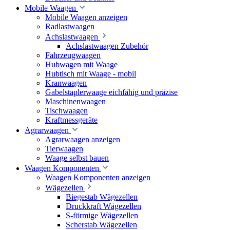
Mobile Waagen
Mobile Waagen anzeigen
Radlastwaagen
Achslastwaagen
Achslastwaagen Zubehör
Fahrzeugwaagen
Hubwagen mit Waage
Hubtisch mit Waage - mobil
Kranwaagen
Gabelstaplerwaage eichfähig und präzise
Maschinenwaagen
Tischwaagen
Kraftmessgeräte
Agrarwaagen
Agrarwaagen anzeigen
Tierwaagen
Waage selbst bauen
Waagen Komponenten
Waagen Komponenten anzeigen
Wägezellen
Biegestab Wägezellen
Druckkraft Wägezellen
S-förmige Wägezellen
Scherstab Wägezellen