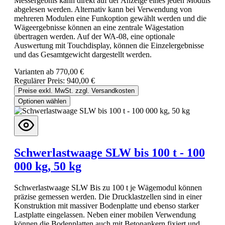
Messergebnis kann direkt auf der Anzeige eines jeden Moduls
abgelesen werden. Alternativ kann bei Verwendung von
mehreren Modulen eine Funkoption gewählt werden und die
Wägeergebnisse können an eine zentrale Wägestation
übertragen werden. Auf der WA-08, eine optionale
Auswertung mit Touchdisplay, können die Einzelergebnisse
und das Gesamtgewicht dargestellt werden.
Varianten ab
770,00 €
Regulärer Preis:
940,00 €
Preise exkl. MwSt. zzgl. Versandkosten
Optionen wählen
Schwerlastwaage SLW bis 100 t - 100
000 kg, 50 kg
Schwerlastwaage SLW Bis zu 100 t je Wägemodul können
präzise gemessen werden. Die Drucklastzellen sind in einer
Konstruktion mit massiver Bodenplatte und ebenso starker
Lastplatte eingelassen. Neben einer mobilen Verwendung
können die Bodenplatten auch mit Betonankern fixiert und