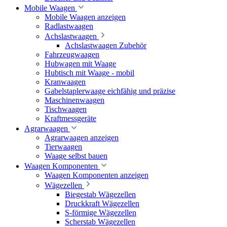
Mobile Waagen
Mobile Waagen anzeigen
Radlastwaagen
Achslastwaagen
Achslastwaagen Zubehör
Fahrzeugwaagen
Hubwagen mit Waage
Hubtisch mit Waage - mobil
Kranwaagen
Gabelstaplerwaage eichfähig und präzise
Maschinenwaagen
Tischwaagen
Kraftmessgeräte
Agrarwaagen
Agrarwaagen anzeigen
Tierwaagen
Waage selbst bauen
Waagen Komponenten
Waagen Komponenten anzeigen
Wägezellen
Biegestab Wägezellen
Druckkraft Wägezellen
S-förmige Wägezellen
Scherstab Wägezellen