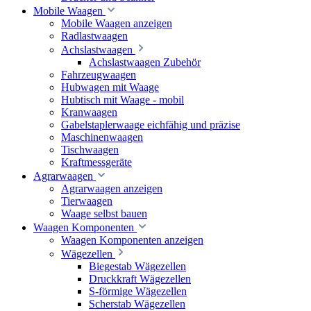
Mobile Waagen
Mobile Waagen anzeigen
Radlastwaagen
Achslastwaagen
Achslastwaagen Zubehör
Fahrzeugwaagen
Hubwagen mit Waage
Hubtisch mit Waage - mobil
Kranwaagen
Gabelstaplerwaage eichfähig und präzise
Maschinenwaagen
Tischwaagen
Kraftmessgeräte
Agrarwaagen
Agrarwaagen anzeigen
Tierwaagen
Waage selbst bauen
Waagen Komponenten
Waagen Komponenten anzeigen
Wägezellen
Biegestab Wägezellen
Druckkraft Wägezellen
S-förmige Wägezellen
Scherstab Wägezellen