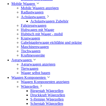
Mobile Waagen
Mobile Waagen anzeigen
Radlastwaagen
Achslastwaagen
Achslastwaagen Zubehör
Fahrzeugwaagen
Hubwagen mit Waage
Hubtisch mit Waage - mobil
Kranwaagen
Gabelstaplerwaage eichfähig und präzise
Maschinenwaagen
Tischwaagen
Kraftmessgeräte
Agrarwaagen
Agrarwaagen anzeigen
Tierwaagen
Waage selbst bauen
Waagen Komponenten
Waagen Komponenten anzeigen
Wägezellen
Biegestab Wägezellen
Druckkraft Wägezellen
S-förmige Wägezellen
Scherstab Wägezellen