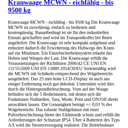
Kranwaage MCWN - eichfähig - bis
9500 kg
Kranwaage MCWN - eichfähig - bis 9500 kg Die Kranwaage
MCWN ist zuverlässig, einfach zu bedienen und
kostengünstig. Bauartbedingt ist sie für den industriellen
Einsatz geschaffen und wird im Transportkoffer bei Ihnen
angeliefert. Die Kranwaage ist sehr kompakt aufgebaut und
reduziert dadurch die Erweiterung des Hubwegs des Krans
auf ein Minimum. Ein Einzelsicherheitssystem erlaubt das
Heben und Wiegen der Last. Die Kranwaage erfüllt die
Voraussetzungen der Richtlinien 2006/42 CE UNI EN
13155/2009 UNI EN 13889 2014/30/EU Serienmäßig wird
die MCWN mit Schäkeln entsprechend des Wägebereichs
ausgeliefert. Das 25 mm hohe LCD-Display ist auch aus
einiger Entfernung noch gut ablesbar. Unterstützt wird dies
durch die Hintergrundbeleuchtung. Vorn auf der Waage
befinden sich die 5 Bedientasten, mit denen sich die
Funktionen Nullstellen, Tara, Mode, Print und ON/Off direkt
auswählen lassen. Die Genauigkeit beträgt +/- 0,03 % des
Wägebereichs. Das robuste Stahlgehäuse mit einer
Pulverbeschichtung bietet der Elektronik schutz und erfüllt die
Anforderungen der Schutzart IP54. Über 4 Batterien des Typs
AA wird die Stromversorgung realisiert. Die Betriebsdauer