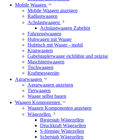
Mobile Waagen
Mobile Waagen anzeigen
Radlastwaagen
Achslastwaagen
Achslastwaagen Zubehör
Fahrzeugwaagen
Hubwagen mit Waage
Hubtisch mit Waage - mobil
Kranwaagen
Gabelstaplerwaage eichfähig und präzise
Maschinenwaagen
Tischwaagen
Kraftmessgeräte
Agrarwaagen
Agrarwaagen anzeigen
Tierwaagen
Waage selbst bauen
Waagen Komponenten
Waagen Komponenten anzeigen
Wägezellen
Biegestab Wägezellen
Druckkraft Wägezellen
S-förmige Wägezellen
Scherstab Wägezellen