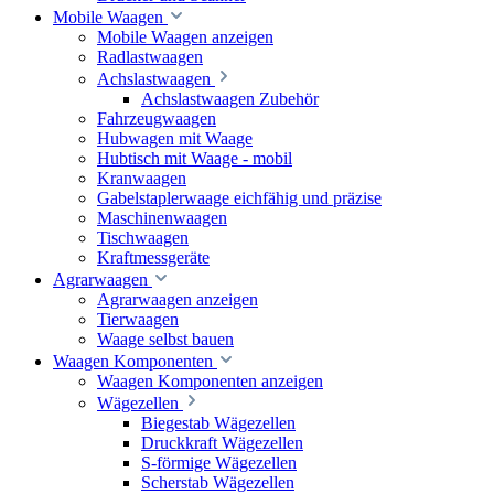
Mobile Waagen
Mobile Waagen anzeigen
Radlastwaagen
Achslastwaagen
Achslastwaagen Zubehör
Fahrzeugwaagen
Hubwagen mit Waage
Hubtisch mit Waage - mobil
Kranwaagen
Gabelstaplerwaage eichfähig und präzise
Maschinenwaagen
Tischwaagen
Kraftmessgeräte
Agrarwaagen
Agrarwaagen anzeigen
Tierwaagen
Waage selbst bauen
Waagen Komponenten
Waagen Komponenten anzeigen
Wägezellen
Biegestab Wägezellen
Druckkraft Wägezellen
S-förmige Wägezellen
Scherstab Wägezellen