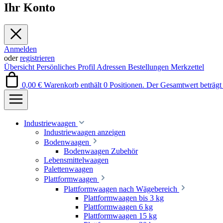
Ihr Konto
Anmelden
oder
registrieren
Übersicht
Persönliches Profil
Adressen
Bestellungen
Merkzettel
0,00 €
Warenkorb enthält 0 Positionen. Der Gesamtwert beträgt 
Industriewaagen
Industriewaagen anzeigen
Bodenwaagen
Bodenwaagen Zubehör
Lebensmittelwaagen
Palettenwaagen
Plattformwaagen
Plattformwaagen nach Wägebereich
Plattformwaagen bis 3 kg
Plattformwaagen 6 kg
Plattformwaagen 15 kg