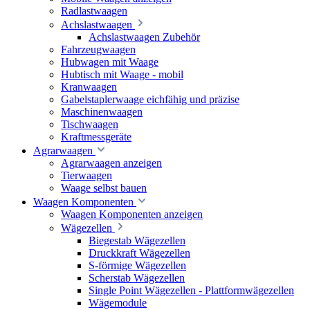
Radlastwaagen
Achslastwaagen
Achslastwaagen Zubehör
Fahrzeugwaagen
Hubwagen mit Waage
Hubtisch mit Waage - mobil
Kranwaagen
Gabelstaplerwaage eichfähig und präzise
Maschinenwaagen
Tischwaagen
Kraftmessgeräte
Agrarwaagen
Agrarwaagen anzeigen
Tierwaagen
Waage selbst bauen
Waagen Komponenten
Waagen Komponenten anzeigen
Wägezellen
Biegestab Wägezellen
Druckkraft Wägezellen
S-förmige Wägezellen
Scherstab Wägezellen
Single Point Wägezellen - Plattformwägezellen
Wägemodule