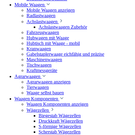
Mobile Waagen
Mobile Waagen anzeigen
Radlastwaagen
Achslastwaagen
Achslastwaagen Zubehör
Fahrzeugwaagen
Hubwagen mit Waage
Hubtisch mit Waage - mobil
Kranwaagen
Gabelstaplerwaage eichfähig und präzise
Maschinenwaagen
Tischwaagen
Kraftmessgeräte
Agrarwaagen
Agrarwaagen anzeigen
Tierwaagen
Waage selbst bauen
Waagen Komponenten
Waagen Komponenten anzeigen
Wägezellen
Biegestab Wägezellen
Druckkraft Wägezellen
S-förmige Wägezellen
Scherstab Wägezellen