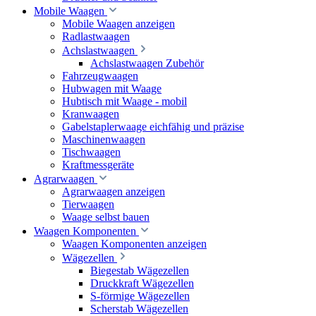
Mobile Waagen
Mobile Waagen anzeigen
Radlastwaagen
Achslastwaagen
Achslastwaagen Zubehör
Fahrzeugwaagen
Hubwagen mit Waage
Hubtisch mit Waage - mobil
Kranwaagen
Gabelstaplerwaage eichfähig und präzise
Maschinenwaagen
Tischwaagen
Kraftmessgeräte
Agrarwaagen
Agrarwaagen anzeigen
Tierwaagen
Waage selbst bauen
Waagen Komponenten
Waagen Komponenten anzeigen
Wägezellen
Biegestab Wägezellen
Druckkraft Wägezellen
S-förmige Wägezellen
Scherstab Wägezellen