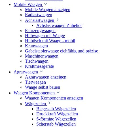
Mobile Waagen
Mobile Waagen anzeigen
Radlastwaagen
Achslastwaagen
Achslastwaagen Zubehör
Fahrzeugwaagen
Hubwagen mit Waage
Hubtisch mit Waage - mobil
Kranwaagen
Gabelstaplerwaage eichfähig und präzise
Maschinenwaagen
Tischwaagen
Kraftmessgeräte
Agrarwaagen
Agrarwaagen anzeigen
Tierwaagen
Waage selbst bauen
Waagen Komponenten
Waagen Komponenten anzeigen
Wägezellen
Biegestab Wägezellen
Druckkraft Wägezellen
S-förmige Wägezellen
Scherstab Wägezellen