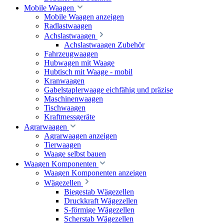
Mobile Waagen
Mobile Waagen anzeigen
Radlastwaagen
Achslastwaagen
Achslastwaagen Zubehör
Fahrzeugwaagen
Hubwagen mit Waage
Hubtisch mit Waage - mobil
Kranwaagen
Gabelstaplerwaage eichfähig und präzise
Maschinenwaagen
Tischwaagen
Kraftmessgeräte
Agrarwaagen
Agrarwaagen anzeigen
Tierwaagen
Waage selbst bauen
Waagen Komponenten
Waagen Komponenten anzeigen
Wägezellen
Biegestab Wägezellen
Druckkraft Wägezellen
S-förmige Wägezellen
Scherstab Wägezellen