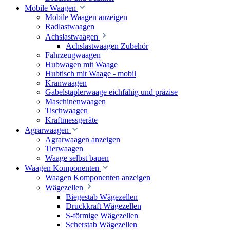
Mobile Waagen
Mobile Waagen anzeigen
Radlastwaagen
Achslastwaagen
Achslastwaagen Zubehör
Fahrzeugwaagen
Hubwagen mit Waage
Hubtisch mit Waage - mobil
Kranwaagen
Gabelstaplerwaage eichfähig und präzise
Maschinenwaagen
Tischwaagen
Kraftmessgeräte
Agrarwaagen
Agrarwaagen anzeigen
Tierwaagen
Waage selbst bauen
Waagen Komponenten
Waagen Komponenten anzeigen
Wägezellen
Biegestab Wägezellen
Druckkraft Wägezellen
S-förmige Wägezellen
Scherstab Wägezellen